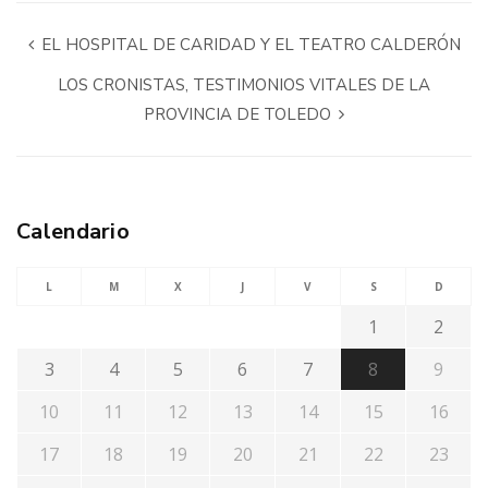
EL HOSPITAL DE CARIDAD Y EL TEATRO CALDERÓN
LOS CRONISTAS, TESTIMONIOS VITALES DE LA
PROVINCIA DE TOLEDO
Calendario
L
M
X
J
V
S
D
1
2
3
4
5
6
7
8
9
10
11
12
13
14
15
16
17
18
19
20
21
22
23