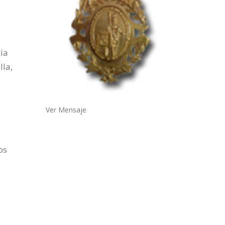
cia
lla,
Ver Mensaje
os