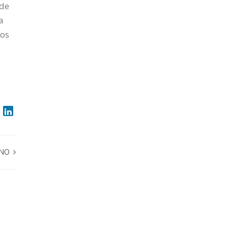
 de
a
nos
RNO