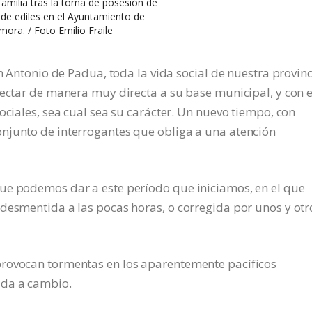
familia tras la toma de posesión de
 de ediles en el Ayuntamiento de
mora. / Foto Emilio Fraile
an Antonio de Padua, toda la vida social de nuestra provin
fectar de manera muy directa a su base municipal, y con e
ociales, sea cual sea su carácter. Un nuevo tiempo, con
njunto de interrogantes que obliga a una atención
ue podemos dar a este período que iniciamos, en el que
desmentida a las pocas horas, o corregida por unos y otr
provocan tormentas en los aparentemente pacíficos
ada a cambio.