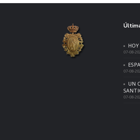
Última
HOY
07-08-20
ESP
07-08-20
UN 
SANTI
07-08-20