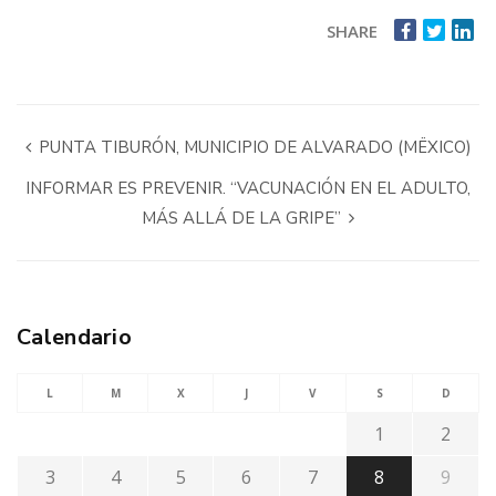
SHARE
PUNTA TIBURÓN, MUNICIPIO DE ALVARADO (MËXICO)
INFORMAR ES PREVENIR. “VACUNACIÓN EN EL ADULTO,
MÁS ALLÁ DE LA GRIPE”
Calendario
L
M
X
J
V
S
D
1
2
3
4
5
6
7
8
9