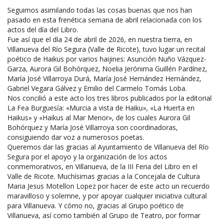
Seguimos asimilando todas las cosas buenas que nos han
pasado en esta frenética semana de abril relacionada con los
actos del día del Libro.
Fue así que el día 24 de abril de 2026, en nuestra tierra, en
Villanueva del Río Segura (Valle de Ricote), tuvo lugar un recital
poético de Haikus por varios haijines: Asunción Nuño Vázquez-
Garza, Aurora Gil Bohórquez, Noelia Jerónima Guillén Pardínez,
María José Villarroya Durá, María José Hernández Hernández,
Gabriel Vegara Gálvez y Emilio del Carmelo Tomás Loba.
Nos concilió a este acto los tres libros publicados por la editorial
La Fea Burguesía
: «Murcia a vista de Haiku», «La Huerta en
Haikus» y «Haikus al Mar Menor», de los cuales Aurora Gil
Bohórquez y María José Villarroya son coordinadoras,
consiguiendo dar voz a numerosos poetas.
Queremos dar las gracias al
Ayuntamiento de Villanueva del Río
Segura
por el apoyo y la organización de los actos
conmemorativos, en Villanueva, de la III Feria del Libro en el
Valle de Ricote. Muchísimas gracias a la Concejala de Cultura
Maria Jesus Motellon Lopez
por hacer de este acto un recuerdo
maravilloso y solemne, y por apoyar cualquier iniciativa cultural
para Villanueva. Y cómo no, gracias al Grupo poético de
Villanueva, así como también al Grupo de Teatro, por formar