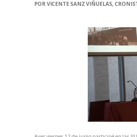
POR VICENTE SANZ VIÑUELAS, CRONIST
Ayer viernes 12 de junio participé en las II