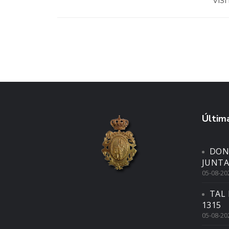
VIS
Última
DON
JUNTA
05-08-20
TAL 
1315
05-08-20