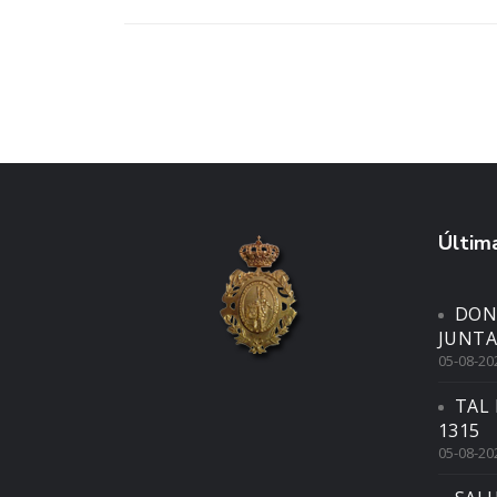
Última
DON
JUNTA
05-08-20
TAL 
1315
05-08-20