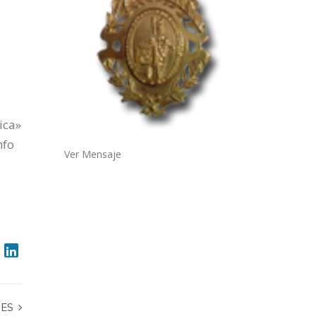
ica»
nfo
Ver Mensaje
NES