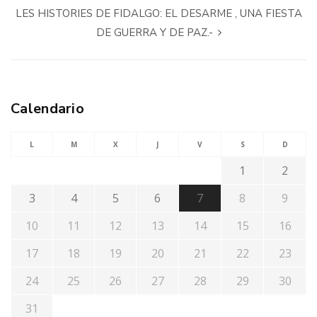
LES HISTORIES DE FIDALGO: EL DESARME , UNA FIESTA
DE GUERRA Y DE PAZ.-
Calendario
L
M
X
J
V
S
D
1
2
3
4
5
6
7
8
9
10
11
12
13
14
15
16
17
18
19
20
21
22
23
24
25
26
27
28
29
30
31