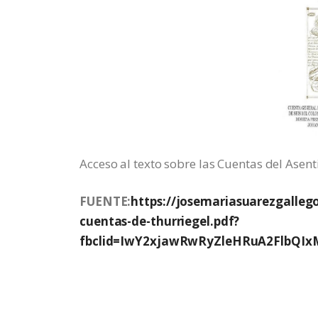
Acceso al texto sobre las Cuentas del Asent
FUENTE:
https://josemariasuarezgalleg
cuentas-de-thurriegel.pdf?
fbclid=IwY2xjawRwRyZleHRuA2FlbQ