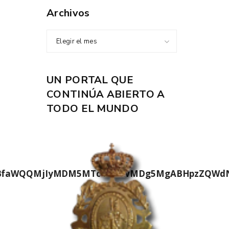
Archivos
Elegir el mes
UN PORTAL QUE
CONTINÚA ABIERTO A
TODO EL MUNDO
hcHBfaWQQMjIyMDM5MTc4ODIwMDg5MgABHpzZQWdNz