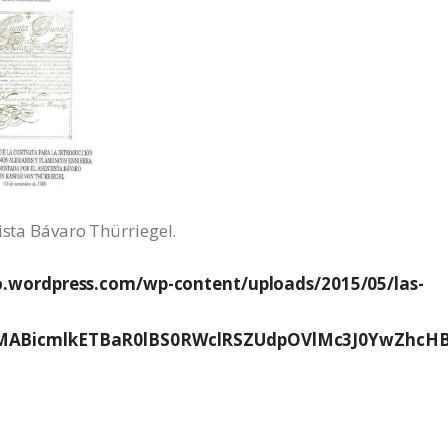
ista Bávaro Thürriegel.
o.wordpress.com/wp-content/uploads/2015/05/las-
IxMABicmlkETBaR0lBS0RWclRSZUdpOVlMc3J0YwZ