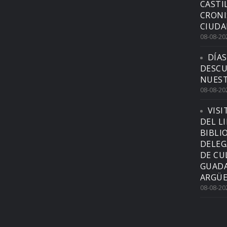
CASTI
CRONI
CIUDA
08-08-20
DÍAS
DESCU
NUEST
08-08-20
VISI
DEL L
BIBLI
DELEG
DE CU
GUADA
ARGÜE
08-08-20