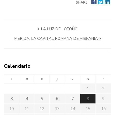
SHARE
LA LUZ DEL OTOÑO
MERIDA, LA CAPITAL ROMANA DE HISPANIA
Calendario
L
M
X
J
V
S
D
1
2
3
4
5
6
7
8
9
10
11
12
13
14
15
16