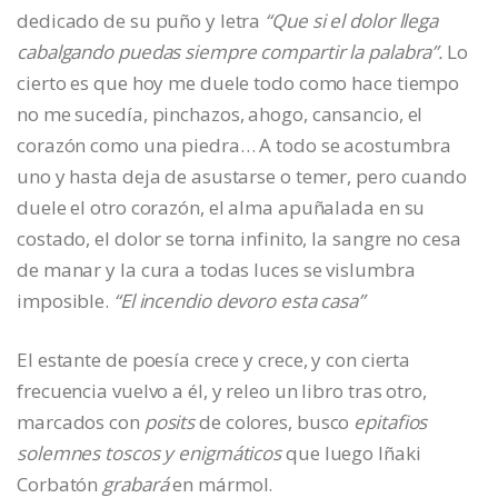
dedicado de su puño y letra
“Que si el dolor llega
cabalgando puedas siempre compartir la palabra”.
Lo
cierto es que hoy me duele todo como hace tiempo
no me sucedía, pinchazos, ahogo, cansancio, el
corazón como una piedra… A todo se acostumbra
uno y hasta deja de asustarse o temer, pero cuando
duele el otro corazón, el alma apuñalada en su
costado, el dolor se torna infinito, la sangre no cesa
de manar y la cura a todas luces se vislumbra
imposible.
“El incendio devoro esta casa”
El estante de poesía crece y crece, y con cierta
frecuencia vuelvo a él, y releo un libro tras otro,
marcados con
posits
de colores, busco
epitafios
solemnes toscos y enigmáticos
que luego Iñaki
Corbatón
grabará
en mármol.