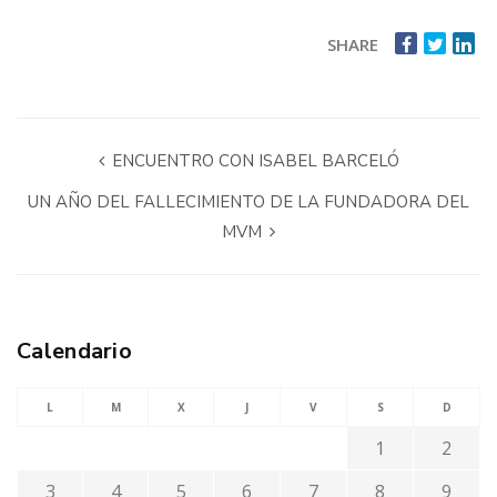
SHARE
ENCUENTRO CON ISABEL BARCELÓ
UN AÑO DEL FALLECIMIENTO DE LA FUNDADORA DEL
MVM
Calendario
L
M
X
J
V
S
D
1
2
3
4
5
6
7
8
9