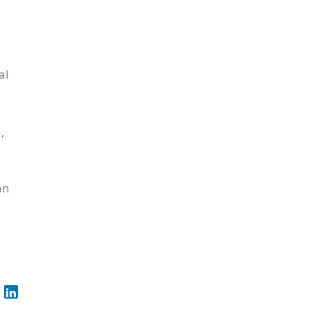
al
,
an