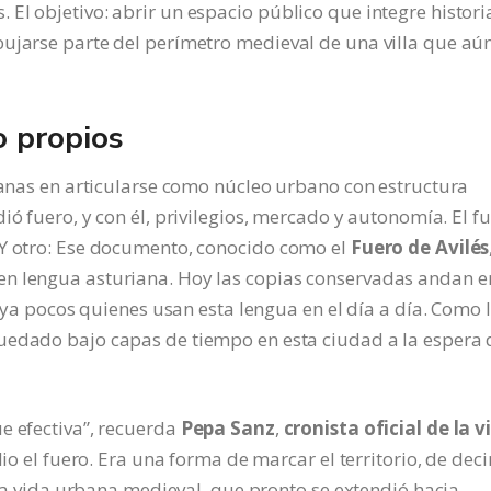
El objetivo: abrir un espacio público que integre histori
bujarse parte del perímetro medieval de una villa que aú
o propios
rianas en articularse como núcleo urbano con estructura
ió fuero, y con él, privilegios, mercado y autonomía. El f
 Y otro: Ese documento, conocido como el
Fuero de Avilés
en lengua asturiana. Hoy las copias conservadas andan e
n ya pocos quienes usan esta lengua en el día a día. Como 
edado bajo capas de tiempo en esta ciudad a la espera 
e efectiva”, recuerda
Pepa Sanz
,
cronista oficial de la vi
io el fuero. Era una forma de marcar el territorio, de decir
ó la vida urbana medieval, que pronto se extendió hacia