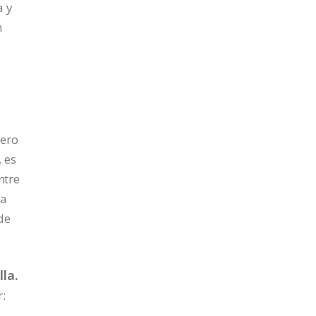
a y
n
uero
, es
ntre
la
de
lla.
: