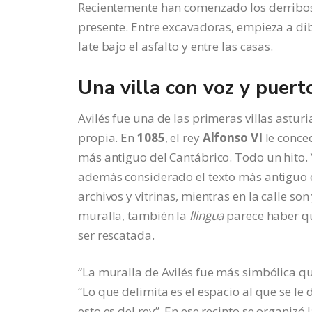
Recientemente han comenzado los derribos. 
presente. Entre excavadoras, empieza a di
late bajo el asfalto y entre las casas.
Una villa con voz y puert
Avilés fue una de las primeras villas astu
propia. En
1085
, el rey
Alfonso VI
le conced
más antiguo del Cantábrico. Todo un hito.
además considerado el texto más antiguo 
archivos y vitrinas, mientras en la calle so
muralla, también la
llingua
parece haber qu
ser rescatada.
“La muralla de Avilés fue más simbólica qu
“Lo que delimita es el espacio al que se le d
esto es del rey”. En ese recinto se organiz