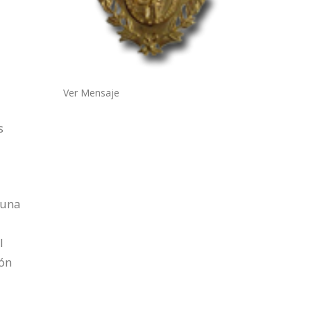
Ver Mensaje
s
 una
l
ión