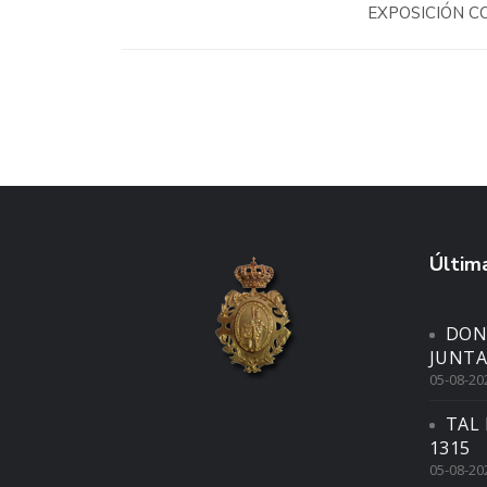
EXPOSICIÓN C
Última
DON
JUNTA
05-08-20
TAL 
1315
05-08-20