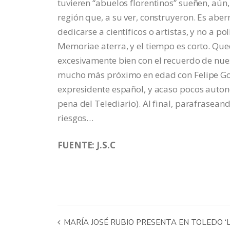
tuvieren “abuelos florentinos” sueñen, aún,
región que, a su ver, construyeron. Es abe
dedicarse a científicos o artistas, y no a po
Memoriae aterra, y el tiempo es corto. Qu
excesivamente bien con el recuerdo de nue
mucho más próximo en edad con Felipe Gon
expresidente español, y acaso pocos autonó
pena del Telediario). Al final, parafraseand
riesgos…
FUENTE: J.S.C
MARÍA JOSÉ RUBIO PRESENTA EN TOLEDO 