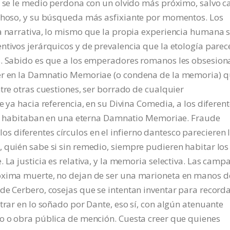
, se le medio perdona con un olvido más próximo, salvo c
ichoso, y su búsqueda más asfixiante por momentos. Los
a narrativa, lo mismo que la propia experiencia humana s
ntivos jerárquicos y de prevalencia que la etología parec
s. Sabido es que a los emperadores romanos les obsesion
aer en la Damnatio Memoriae (o condena de la memoria) 
tre otras cuestiones, ser borrado de cualquier
e ya hacia referencia, en su Divina Comedia, a los diferen
ino, habitaban en una eterna Damnatio Memoriae. Fraude
… los diferentes círculos en el infierno dantesco parecieren 
 quién sabe si sin remedio, siempre pudieren habitar los
 La justicia es relativa, y la memoria selectiva. Las camp
róxima muerte, no dejan de ser una marioneta en manos d
de Cerbero, cosejas que se intentan inventar para record
trar en lo soñado por Dante, eso sí, con algún atenuante
io o obra pública de mención. Cuesta creer que quienes