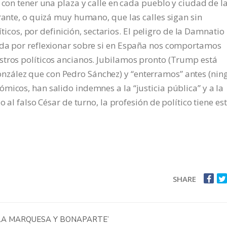
 con tener una plaza y calle en cada pueblo y ciudad de l
rrante, o quizá muy humano, que las calles sigan sin
líticos, por definición, sectarios. El peligro de la Damnatio
eda por reflexionar sobre si en España nos comportamos
stros políticos ancianos. Jubilamos pronto (Trump está
zález que con Pedro Sánchez) y “enterramos” antes (nin
micos, han salido indemnes a la “justicia pública” y a la
o al falso César de turno, la profesión de político tiene es
SHARE
‘LA MARQUESA Y BONAPARTE’