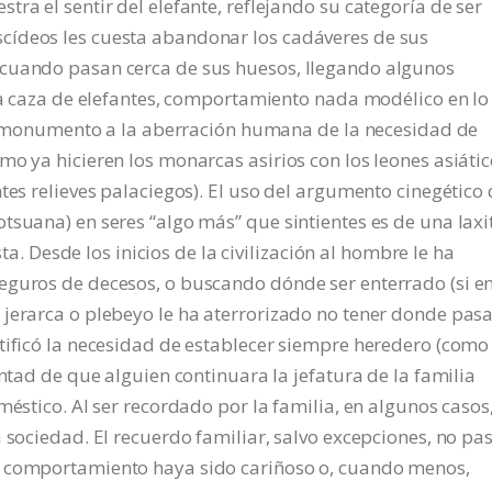
ra el sentir del elefante, reflejando su categoría de ser
cídeos les cuesta abandonar los cadáveres de sus
 cuando pasan cerca de sus huesos, llegando algunos
 La caza de elefantes, comportamiento nada modélico en lo
 un monumento a la aberración humana de la necesidad de
o ya hicieren los monarcas asirios con los leones asiátic
tes relieves palaciegos). El uso del argumento cinegético 
tsuana) en seres “algo más” que sintientes es de una lax
sta. Desde los inicios de la civilización al hombre le ha
eguros de decesos, o buscando dónde ser enterrado (si e
jerarca o plebeyo le ha aterrorizado no tener donde pasa
tificó la necesidad de establecer siempre heredero (como
untad de que alguien continuara la jefatura de la familia
méstico. Al ser recordado por la familia, en algunos casos,
 sociedad. El recuerdo familiar, salvo excepciones, no pa
l comportamiento haya sido cariñoso o, cuando menos,