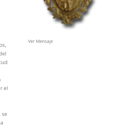
Ver Mensaje
os,
del
itud
n
r el
 se
sa