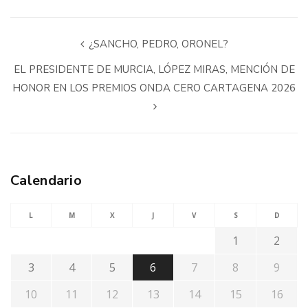
¿SANCHO, PEDRO, ORONEL?
EL PRESIDENTE DE MURCIA, LÓPEZ MIRAS, MENCIÓN DE
HONOR EN LOS PREMIOS ONDA CERO CARTAGENA 2026
Calendario
L
M
X
J
V
S
D
1
2
3
4
5
6
7
8
9
10
11
12
13
14
15
16