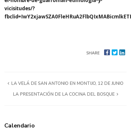
el-nombre-de-guarroman-etimologia-y-
vicisitudes/?
fbclid=IwY2xjawSZA0FleHRuA2FlbQIxMABicml
SHARE
LA VELÁ DE SAN ANTONIO EN MONTIJO, 12 DE JUNIO
LA PRESENTACIÓN DE LA COCINA DEL BOSQUE
Calendario