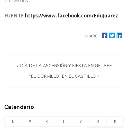
por vernos.
FUENTE:
https://www.facebook.com/EduJuarez
SHARE
DÍA DE LA ASCENSIÓN Y FIESTA EN GETAFE
“EL DORNILLO” EN EL CASTILLO
Calendario
L
M
X
J
V
S
D