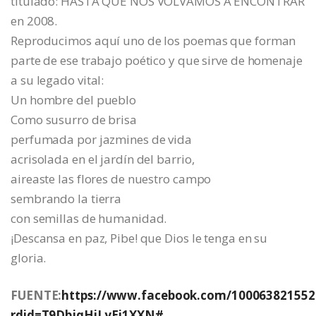
titulado: HASTA QUE NOS VOLVAMOS A ENCONTRAR
en 2008.
Reproducimos aquí uno de los poemas que forman
parte de ese trabajo poético y que sirve de homenaje
a su legado vital:
Un hombre del pueblo
Como susurro de brisa
perfumada por jazmines de vida
acrisolada en el jardín del barrio,
aireaste las flores de nuestro campo
sembrando la tierra
con semillas de humanidad.
¡Descansa en paz, Pibe! que Dios le tenga en su
gloria.
FUENTE:
https://www.facebook.com/100063821552
rdid=T9DbjqHiLyEj1XXN#