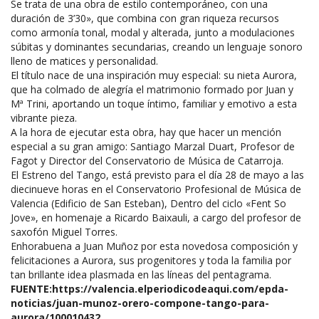
Se trata de una obra de estilo contemporáneo, con una
duración de 3’30», que combina con gran riqueza recursos
como armonía tonal, modal y alterada, junto a modulaciones
súbitas y dominantes secundarias, creando un lenguaje sonoro
lleno de matices y personalidad.
El título nace de una inspiración muy especial: su nieta Aurora,
que ha colmado de alegría el matrimonio formado por Juan y
Mª Trini, aportando un toque íntimo, familiar y emotivo a esta
vibrante pieza.
A la hora de ejecutar esta obra, hay que hacer un mención
especial a su gran amigo: Santiago Marzal Duart, Profesor de
Fagot y Director del Conservatorio de Música de Catarroja.
El Estreno del Tango, está previsto para el día 28 de mayo a las
diecinueve horas en el Conservatorio Profesional de Música de
Valencia (Edificio de San Esteban), Dentro del ciclo «Fent So
Jove», en homenaje a Ricardo Baixauli, a cargo del profesor de
saxofón Miguel Torres.
Enhorabuena a Juan Muñoz por esta novedosa composición y
felicitaciones a Aurora, sus progenitores y toda la familia por
tan brillante idea plasmada en las líneas del pentagrama.
FUENTE:
https://valencia.elperiodicodeaqui.com/epda-
noticias/juan-munoz-orero-compone-tango-para-
aurora/100010432