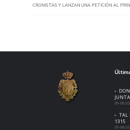
CRONISTAS Y LANZAN UNA PETICIÓN AL PR
Última
DON
JUNTA
05-08-20
TAL 
1315
05-08-20