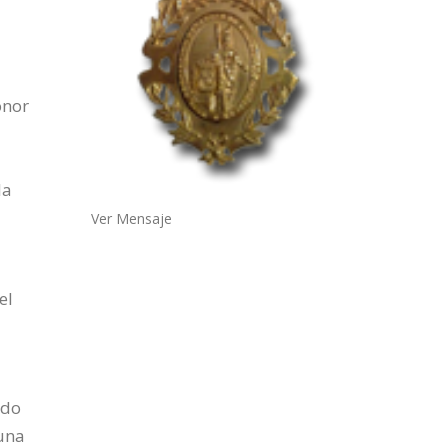
onor
la
Ver Mensaje
el
odo
 una