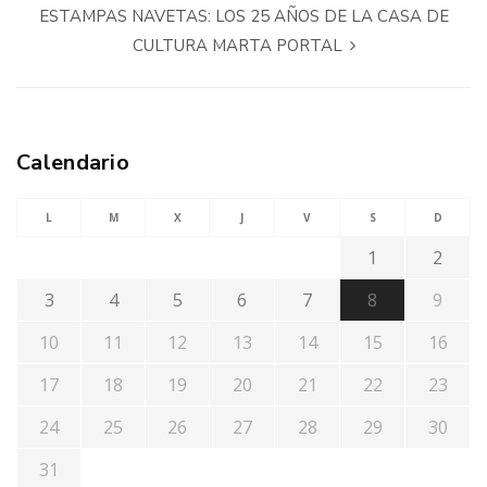
ESTAMPAS NAVETAS: LOS 25 AÑOS DE LA CASA DE
CULTURA MARTA PORTAL
Calendario
L
M
X
J
V
S
D
1
2
3
4
5
6
7
8
9
10
11
12
13
14
15
16
17
18
19
20
21
22
23
24
25
26
27
28
29
30
31