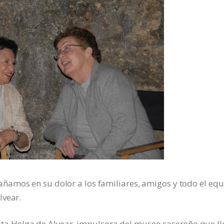
amos en su dolor a los familiares, amigos y todo el eq
lvear.
nista Helga de Alvear, impulsora del museo cacereño que ll