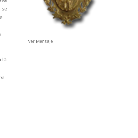
 se
de
n.
Ver Mensaje
,
 la
ra