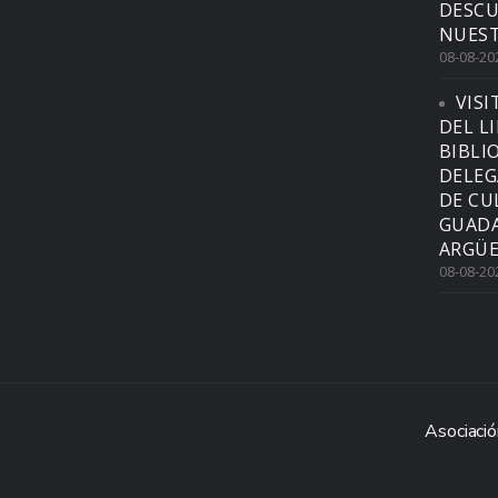
DESCU
NUEST
08-08-20
VISI
DEL L
BIBLI
DELEG
DE CU
GUADA
ARGÜE
08-08-20
Asociació