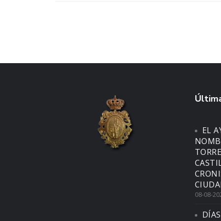
Última
EL 
NOMBR
TORRE
CASTI
CRONI
CIUDA
08-08-20
DÍAS