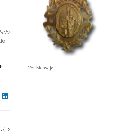
dado
 de
n-
Ver Mensaje
LA)