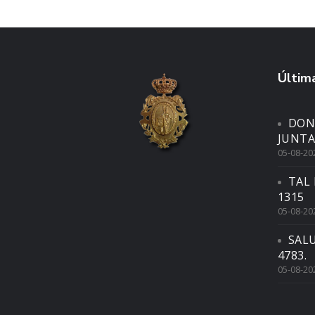
Última
DON
JUNTA
05-08-20
TAL 
1315
05-08-20
SAL
4783.
05-08-20