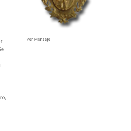
Ver Mensaje
or
Se
l
ro,