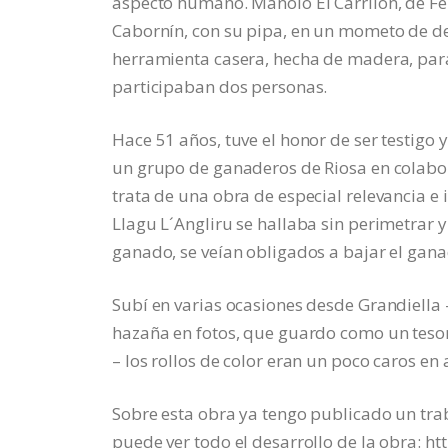
aspecto humano. Manolo El Carrilón, de Fel
Cabornín, con su pipa, en un mometo de de
herramienta casera, hecha de madera, para 
participaban dos personas.
Hace 51 años, tuve el honor de ser testigo 
un grupo de ganaderos de Riosa en colabor
trata de una obra de especial relevancia e 
Llagu L´Angliru se hallaba sin perimetrar 
ganado, se veían obligados a bajar el ganad
Subí en varias ocasiones desde Grandiella 
hazaña en fotos, que guardo como un tesoro
– los rollos de color eran un poco caros en 
Sobre esta obra ya tengo publicado un traba
puede ver todo el desarrollo de la obra:
ht