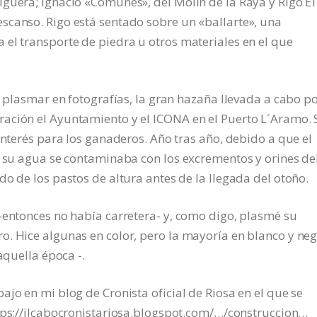
guera; Ignacio «Comuñes», del Molín de la Raya y Rigo El
scanso. Rigo está sentado sobre un «ballarte», una
el transporte de piedra u otros materiales en el que
y plasmar en fotografías, la gran hazaña llevada a cabo p
ación el Ayuntamiento y el ICONA en el Puerto L´Aramo. 
interés para los ganaderos. Año tras año, debido a que el
y su agua se contaminaba con los excrementos y orines de
o de los pastos de altura antes de la llegada del otoño.
-entonces no había carretera- y, como digo, plasmé su
. Hice algunas en color, pero la mayoría en blanco y neg
aquella época -.
jo en mi blog de Cronista oficial de Riosa en el que se
tps://jlcabocronistariosa.blogspot.com/…/construccion…