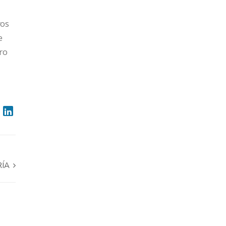
ros
e
ro
RÍA