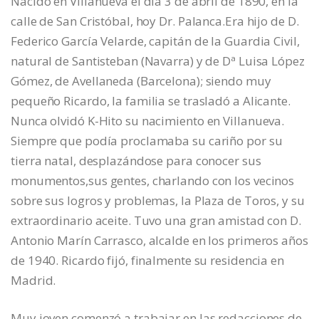
Nacido en Villanueva el día 3 de abril de 1890, en la
calle de San Cristóbal, hoy Dr. Palanca.Era hijo de D.
Federico García Velarde, capitán de la Guardia Civil,
natural de Santisteban (Navarra) y de Dª Luisa López
Gómez, de Avellaneda (Barcelona); siendo muy
pequeño Ricardo, la familia se trasladó a Alicante.
Nunca olvidó K-Hito su nacimiento en Villanueva.
Siempre que podía proclamaba su cariño por su
tierra natal, desplazándose para conocer sus
monumentos,sus gentes, charlando con los vecinos
sobre sus logros y problemas, la Plaza de Toros, y su
extraordinario aceite. Tuvo una gran amistad con D.
Antonio Marín Carrasco, alcalde en los primeros años
de 1940. Ricardo fijó, finalmente su residencia en
Madrid.
Muy joven comenzó a trabajar en las redacciones de