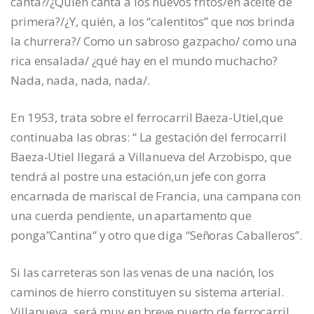
canta?/¿Quién canta a los huevos fritos/en aceite de
primera?/¿Y, quién, a los “calentitos” que nos brinda
la churrera?/ Como un sabroso gazpacho/ como una
rica ensalada/ ¿qué hay en el mundo muchacho?
Nada, nada, nada, nada/.
En 1953, trata sobre el ferrocarril Baeza-Utiel,que
continuaba las obras: “ La gestación del ferrocarril
Baeza-Utiel llegará a Villanueva del Arzobispo, que
tendrá al postre una estación,un jefe con gorra
encarnada de mariscal de Francia, una campana con
una cuerda pendiente, un apartamento que
ponga”Cantina” y otro que diga “Señoras Caballeros”.
Si las carreteras son las venas de una nación, los
caminos de hierro constituyen su sistema arterial.
Villanueva, será muy en breve puerto de ferrocarril,