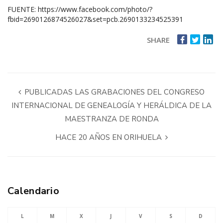
FUENTE:
https://www.facebook.com/photo/?
fbid=2690126874526027&set=pcb.2690133234525391
SHARE
PUBLICADAS LAS GRABACIONES DEL CONGRESO
INTERNACIONAL DE GENEALOGÍA Y HERÁLDICA DE LA
MAESTRANZA DE RONDA
HACE 20 AÑOS EN ORIHUELA
Calendario
L
M
X
J
V
S
D