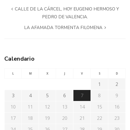
CALLE DE LA CÁRCEL, HOY EUGENIO HERMOSO Y
PEDRO DE VALENCIA.
LA AFAMADA TORMENTA FILOMENA
Calendario
L
M
X
J
V
S
D
1
2
3
4
5
6
7
8
9
10
11
12
13
14
15
16
17
18
19
20
21
22
23
24
25
26
27
28
29
30