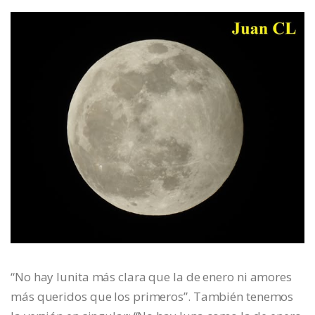
“No hay lunita más clara que la de enero ni amores
más queridos que los primeros”. También tenemos