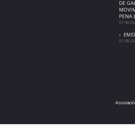
DE GA
MOVIM
PENA 
07-08-20
EME
07-08-20
Asociació