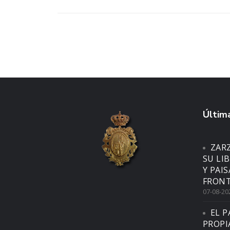
Última
ZAR
SU LI
Y PAI
FRONT
07-08-20
EL P
PROPI