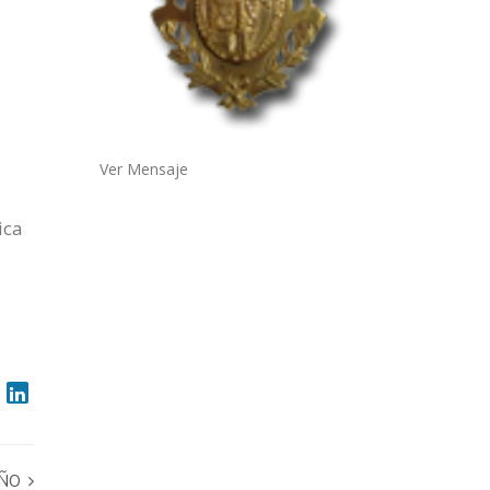
a
Ver Mensaje
ica
OÑO