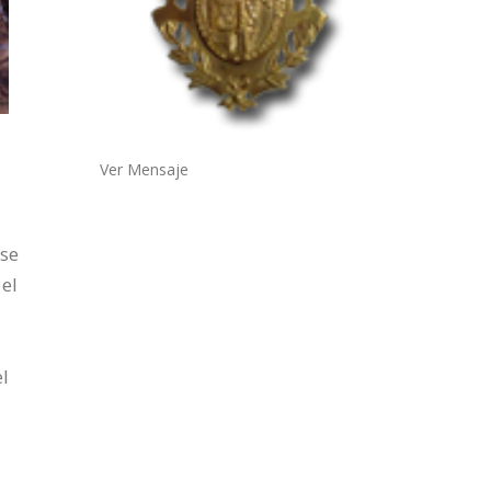
Ver Mensaje
 se
 el
el