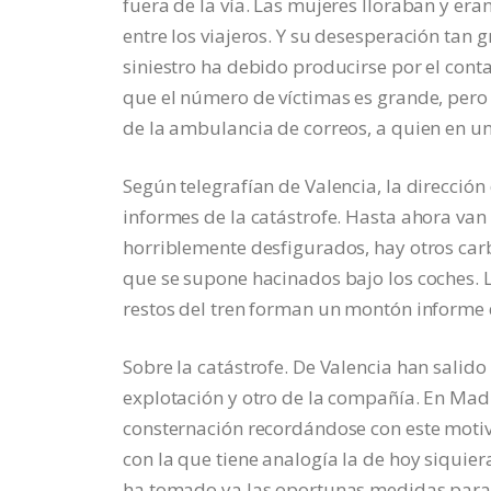
fuera de la vía. Las mujeres lloraban y era
entre los viajeros. Y su desesperación tan
siniestro ha debido producirse por el cont
que el número de víctimas es grande, pero 
de la ambulancia de correos, a quien en un
Según telegrafían de Valencia, la direcció
informes de la catástrofe. Hasta ahora van
horriblemente desfigurados, hay otros car
que se supone hacinados bajo los coches. L
restos del tren forman un montón informe d
Sobre la catástrofe. De Valencia han salido 
explotación y otro de la compañía. En M
consternación recordándose con este moti
con la que tiene analogía la de hoy siquie
ha tomado ya las oportunas medidas para e