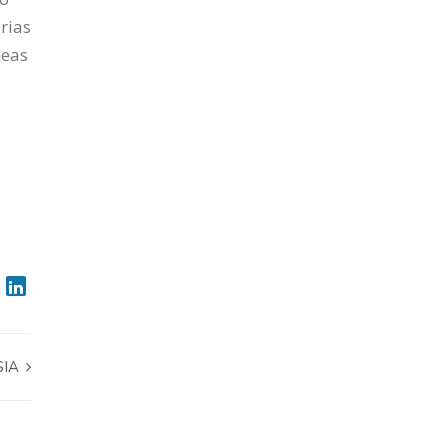
rias
neas
SIA