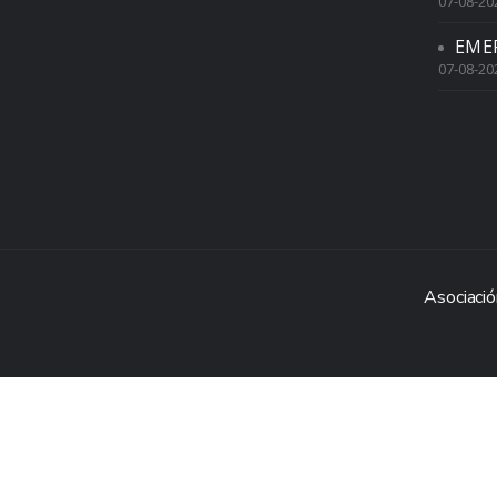
07-08-20
EME
07-08-20
Asociació