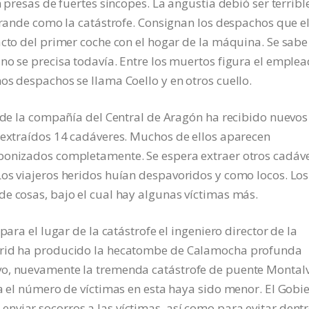
n presas de fuertes síncopes. La angustia debió ser terribl
 grande como la catástrofe. Consignan los despachos que e
acto del primer coche con el hogar de la máquina. Se sabe
no se precisa todavía. Entre los muertos figura el emple
os despachos se llama Coello y en otros cuello.
n de la compañía del Central de Aragón ha recibido nuevos
 extraídos 14 cadáveres. Muchos de ellos aparecen
bonizados completamente. Se espera extraer otros cadáv
os viajeros heridos huían despavoridos y como locos. Los
e cosas, bajo el cual hay algunas víctimas más.
para el lugar de la catástrofe el ingeniero director de la
adrid ha producido la hecatombe de Calamocha profunda
vo, nuevamente la tremenda catástrofe de puente Montal
ra el número de víctimas en esta haya sido menor. El Gobi
nviar socorros a las víctimas, así como para evitar dent