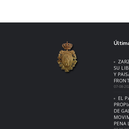
Última
ZAR
SU LI
Y PAI
FRONT
07-08-20
EL P
PROPI
DE GA
MOVIM
PENA 