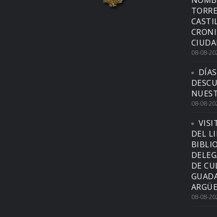
NOMBR
TORRE
CASTI
CRONI
CIUDA
08-08-20
DÍAS
DESCU
NUEST
08-08-20
VISI
DEL L
BIBLI
DELEG
DE CU
GUADA
ARGÜE
08-08-20