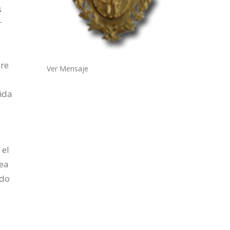
s
r
pre
Ver Mensaje
ida
 el
ea
rdo