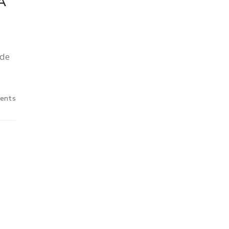
A
 de
ents