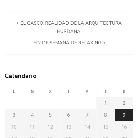
EL GASCO, REALIDAD DE LA ARQUITECTURA
HURDANA.
FIN DE SEMANA DE RELAXING
Calendario
L
M
X
J
V
S
D
1
2
3
4
5
6
7
8
9
10
11
12
13
14
15
16