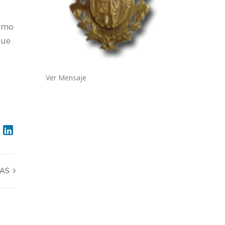
como
que
Ver Mensaje
DAS