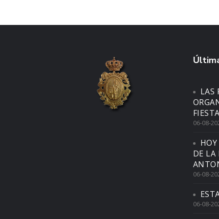
Última
LAS 
ORGAN
FIEST
06-08-20
HOY
DE LA
ANTON
06-08-20
EST
06-08-20