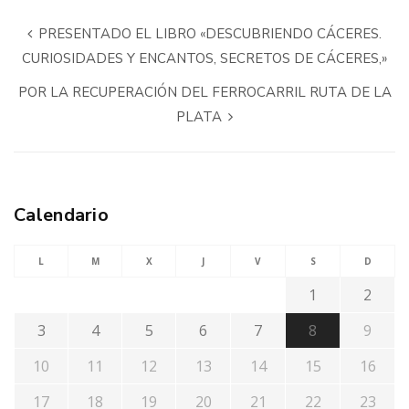
PRESENTADO EL LIBRO «DESCUBRIENDO CÁCERES.
CURIOSIDADES Y ENCANTOS, SECRETOS DE CÁCERES,»
POR LA RECUPERACIÓN DEL FERROCARRIL RUTA DE LA
PLATA
Calendario
L
M
X
J
V
S
D
1
2
3
4
5
6
7
8
9
10
11
12
13
14
15
16
17
18
19
20
21
22
23