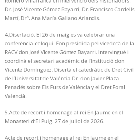
Romero Villafranca en intervenció dels historiadors:
Dr. José Vicente Gómez Bayarri, Dr. Francisco Cardells
Martí, Drª. Ana María Galiano Arlandis.
4.Disertació. El 26 de maig es va celebrar una
conferència-coloqui. Fon presidida pel vicedecà de la
RACV don José Vicente Gómez Bayarri. Intervingué i
coordinà el secretari acadèmic de l’Institució don
Vicente Domínguez. Disertà el catedrátic de Dret Civil
de l’Universitat de Valéncia Dr. don Javier Plaza
Penadés sobre Els Furs de València y el Dret Foral
Valencià.
5.Acte de recort i homenage al rei En Jaume en el
Monasteri d’El Puig. 27 de juliol de 2026.
Acte de recort i homenage al rei En Jaume en el