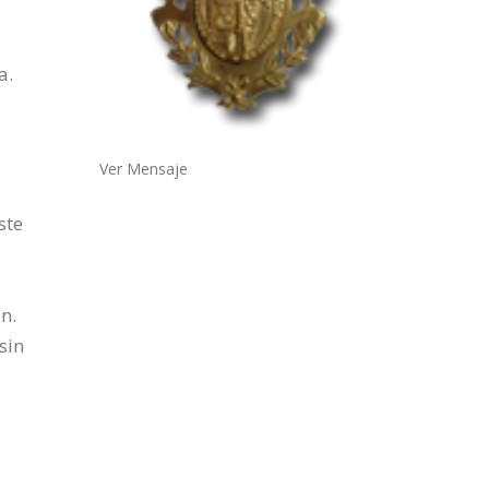
a.
Ver Mensaje
ste
n.
sin