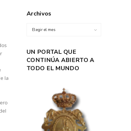
Archivos
Elegir el mes
dos
UN PORTAL QUE
r
CONTINÚA ABIERTO A
TODO EL MUNDO
e
e la
pero
del