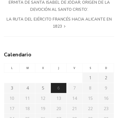
ERMITA DE SANTA ISABEL DE JÓDAR, ORIGEN DE LA
DEVOCIÓN AL SANTO CRISTO’.
LA RUTA DEL EJÉRCITO FRANCÉS HACIA ALICANTE EN
1823
Calendario
L
M
X
J
V
S
D
1
2
3
4
5
6
7
8
9
10
11
12
13
14
15
16
17
18
19
20
21
22
23