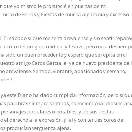
 en que yo mismo le pronuncié en puertas de mi
nicio de Ferias y Fiestas de mucha algarabía y excesivo
. El sábado sí que me sentí arevalense y sin sentir reparo
el rito del pregón, ruidoso y festivo, pero no a destiemp
 ha sido un buen precedente y espero que se repita en el
uestro amigo Caros García, el ya de nuevo presidente de 
no arevalense. Sentido, vibrante, apasionado y cercano,
peles!
 ya este Diario ha dado cumplida información, pero sí qu
nas palabras siempre sentidas, conociendo la idiosincrasi
 personajes populares o notables, y de sus fiestas
o el derecho a la expresión. ¡Ha! y con tenues coros de
nos producían vergüenza ajena.