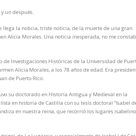
s y un después.
llega la noticia, triste noticia, de la muerte de una gran
en Alicia Morales. Una noticia inesperada, no me consta
tro de Investigaciones Históricas de la Universidad de Puer
Carmen Alicia Morales, a los 78 años de edad. Era presiden
uan de Puerto Rico.
tuvo su doctorado en Historia Antigua y Medieval en la
sta en historia de Castilla con su tesis doctoral “Isabel d
undiza en nuestra reina, que recorrió los lugares isabelin
rigal, de La Lugareja, y especialmente de Isabel I de Cast