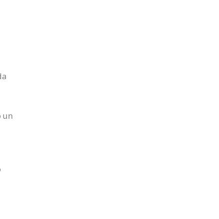
da
o un
o