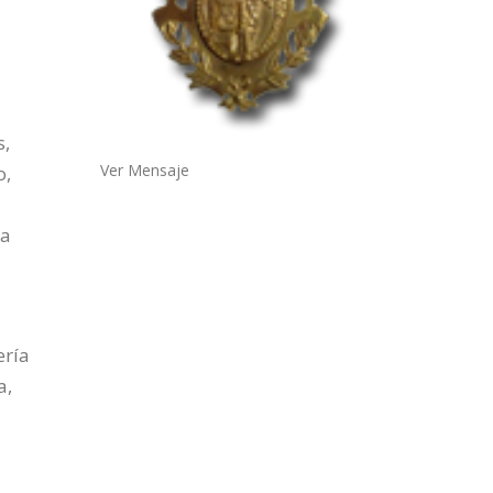
s,
Ver Mensaje
o,
la
ería
a,