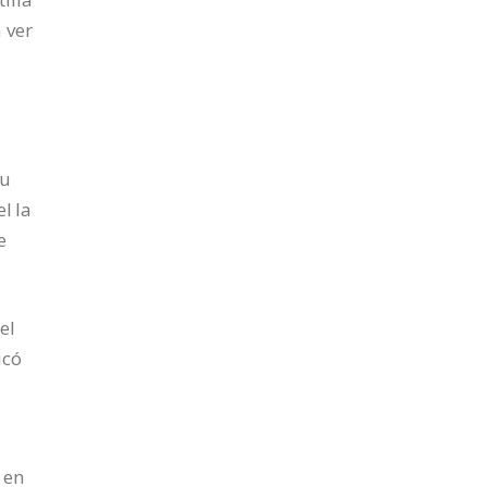
 ver
su
l la
e
el
icó
 en