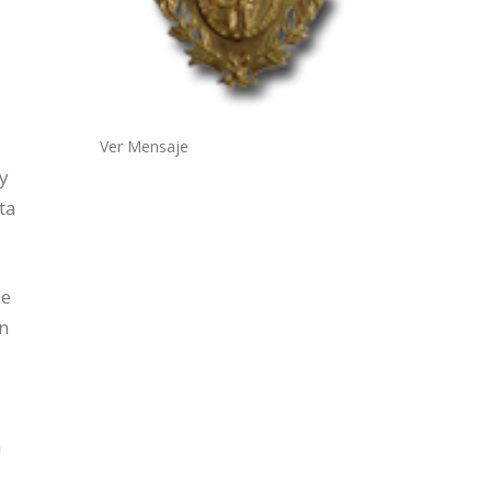
Ver Mensaje
 y
ta
Se
en
a