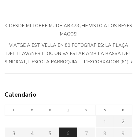
DESDE MI TORRE MUDÉJAR.473 ¡HE VISTO A LOS REYES
MAGOS!
VIATGE A ESTIVELLA EN 80 FOTOGRAFIES: LA PLAÇA
DEL LLAVANER LLOC ON VA ESTAR AMB LA BASSA DEL
SINDICAT, L’ESCOLA PARROQUIAL I L’EXCORXADOR (61)
Calendario
L
M
X
J
V
S
D
1
2
3
4
5
6
7
8
9