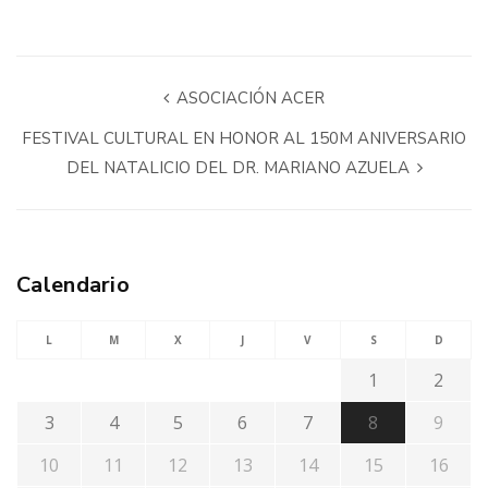
ASOCIACIÓN ACER
FESTIVAL CULTURAL EN HONOR AL 150M ANIVERSARIO
DEL NATALICIO DEL DR. MARIANO AZUELA
Calendario
L
M
X
J
V
S
D
1
2
3
4
5
6
7
8
9
10
11
12
13
14
15
16