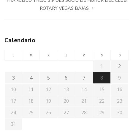
FRANCISCO TREJO SIMOES SOCIO DE HONOR DEL CLUB
ROTARY VEGAS BAJAS.
Calendario
L
M
X
J
V
S
D
1
2
3
4
5
6
7
8
9
10
11
12
13
14
15
16
17
18
19
20
21
22
23
24
25
26
27
28
29
30
31