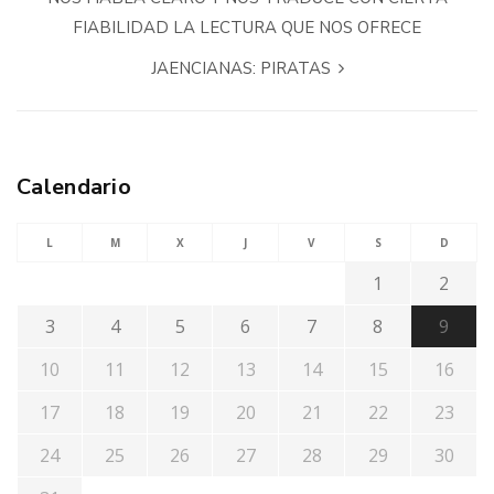
FIABILIDAD LA LECTURA QUE NOS OFRECE
JAENCIANAS: PIRATAS
Calendario
L
M
X
J
V
S
D
1
2
3
4
5
6
7
8
9
10
11
12
13
14
15
16
17
18
19
20
21
22
23
24
25
26
27
28
29
30