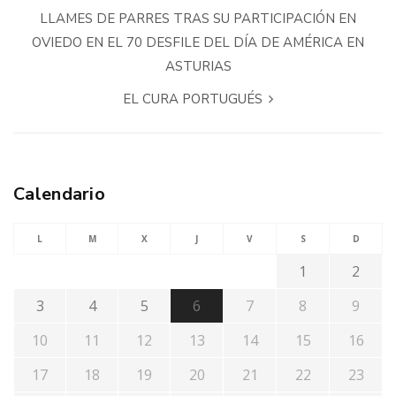
LLAMES DE PARRES TRAS SU PARTICIPACIÓN EN
OVIEDO EN EL 70 DESFILE DEL DÍA DE AMÉRICA EN
ASTURIAS
EL CURA PORTUGUÉS
Calendario
L
M
X
J
V
S
D
1
2
3
4
5
6
7
8
9
10
11
12
13
14
15
16
17
18
19
20
21
22
23