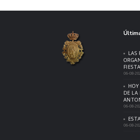
Última
LAS 
ORGAN
FIEST
06-08-20
HOY
DE LA
ANTON
06-08-20
EST
06-08-20