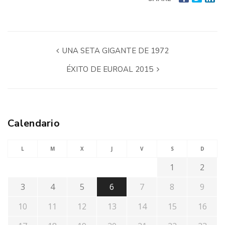
UNA SETA GIGANTE DE 1972
ÉXITO DE EUROAL 2015
Calendario
L
M
X
J
V
S
D
1
2
3
4
5
6
7
8
9
10
11
12
13
14
15
16