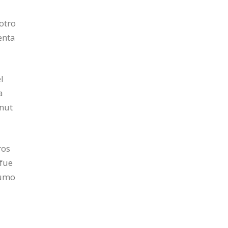
otro
enta
l
a
Knut
ros
 fue
humo