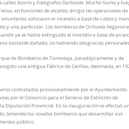
 las calles Azorín y Fotógrafos Darblade. Mucho humo y fu
Freixa, en funciones de alcalde, dirigió las operaciones de
 y voluntarios sofocaron el incendio a base de cubos y ma
nto y una particular. Los bomberos de Orihuela llegaron 
 cuando ya se había extinguido el incendio a base de arcai
iario bastante dañado, no habiendo desgracias personales
arque de Bomberos de Torrevieja, paradójicamente y de
acogido una antigua Fábrica de Cerillas, destinada, en 19
eros contratados provisionalmente por el Ayuntamiento
das por el Consorcio para el Servicio de Extinción de
la Diputación Provincial. En la inauguración se efectuó u
rto, teniendo los novatos bomberos que desarrollar sus
meroso público.