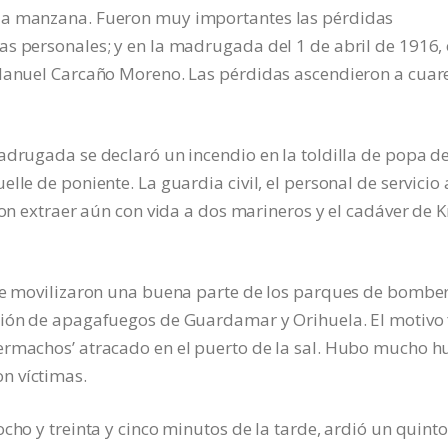
la manzana. Fueron muy importantes las pérdidas
s personales; y en la madrugada del 1 de abril de 1916, 
 Manuel Carcaño Moreno. Las pérdidas ascendieron a cuar
adrugada se declaró un incendio en la toldilla de popa de
lle de poniente. La guardia civil, el personal de servicio 
ron extraer aún con vida a dos marineros y el cadáver de 
 se movilizaron una buena parte de los parques de bombe
ción de apagafuegos de Guardamar y Orihuela. El motivo
permachos’ atracado en el puerto de la sal. Hubo mucho 
n víctimas.
cho y treinta y cinco minutos de la tarde, ardió un quinto