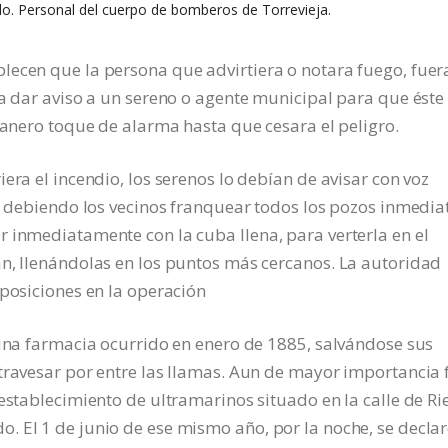
lo. Personal del cuerpo de bomberos de Torrevieja.
lecen que la persona que advirtiera o notara fuego, fuer
ía dar aviso a un sereno o agente municipal para que éste 
mpanero toque de alarma hasta que cesara el peligro.
era el incendio, los serenos lo debían de avisar con voz
a, debiendo los vecinos franquear todos los pozos inmedia
 inmediatamente con la cuba llena, para verterla en el
an, llenándolas en los puntos más cercanos. La autoridad
sposiciones en la operación
 una farmacia ocurrido en enero de 1885, salvándose sus
travesar por entre las llamas. Aun de mayor importancia 
establecimiento de ultramarinos situado en la calle de Ri
. El 1 de junio de ese mismo año, por la noche, se decla