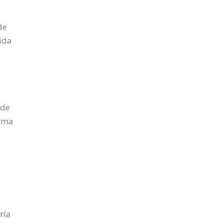
de
vida
 de
tima
ría