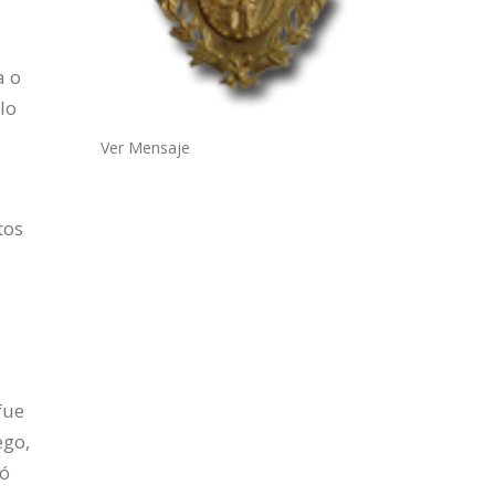
a o
lo
Ver Mensaje
tos
fue
ego,
ró