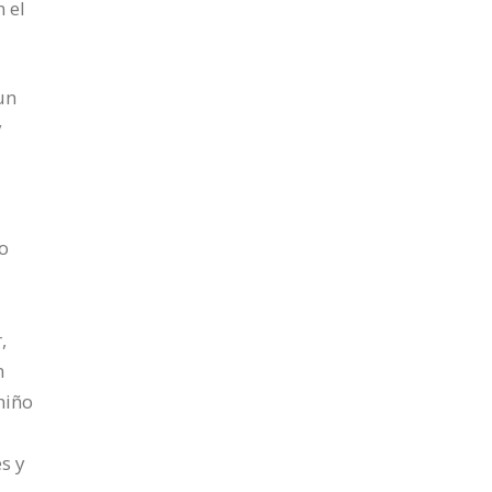
 el
un
y
no
,
n
niño
s y