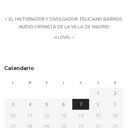
EL HISTORIADOR Y DIVULGADOR, FELICIANO BARRIOS,
NUEVO CRONISTA DE LA VILLA DE MADRID
«I LOVE»
Calendario
L
M
X
J
V
S
D
1
2
3
4
5
6
7
8
9
10
11
12
13
14
15
16
17
18
19
20
21
22
23