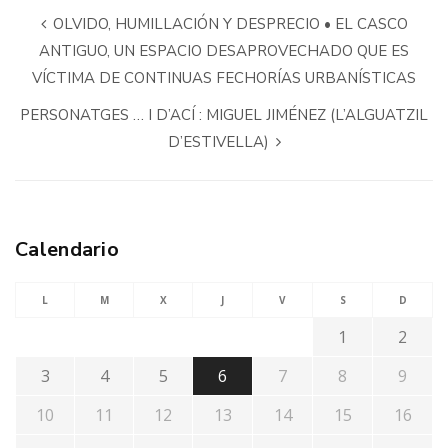
OLVIDO, HUMILLACIÓN Y DESPRECIO • EL CASCO
ANTIGUO, UN ESPACIO DESAPROVECHADO QUE ES
VÍCTIMA DE CONTINUAS FECHORÍAS URBANÍSTICAS
PERSONATGES … I D’ACÍ : MIGUEL JIMÉNEZ (L’ALGUATZIL
D’ESTIVELLA)
Calendario
L
M
X
J
V
S
D
1
2
3
4
5
6
7
8
9
10
11
12
13
14
15
16