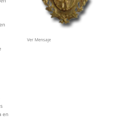
 en
 en
Ver Mensaje
e
s
os
a en