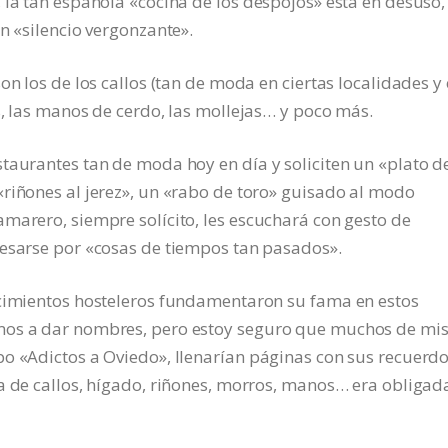
 la tan española «cocina de los despojos» está en desuso,
n «silencio vergonzante».
on los de los callos (tan de moda en ciertas localidades y
s, las manos de cerdo, las mollejas… y poco más.
taurantes tan de moda hoy en día y soliciten un «plato d
riñones al jerez», un «rabo de toro» guisado al modo
marero, siempre solícito, les escuchará con gesto de
resarse por «cosas de tiempos tan pasados».
ecimientos hosteleros fundamentaron su fama en estos
mos a dar nombres, pero estoy seguro que muchos de mi
po «Adictos a Oviedo», llenarían páginas con sus recuerd
a de callos, hígado, riñones, morros, manos… era obligad