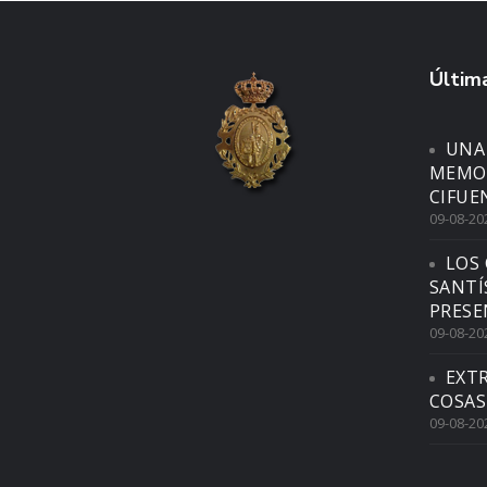
Última
UNA
MEMOR
CIFUE
09-08-20
LOS 
SANTÍ
PRESE
09-08-20
EXTR
COSAS
09-08-20