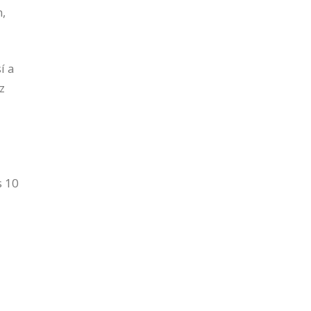
n,
í a
z
s 10
a