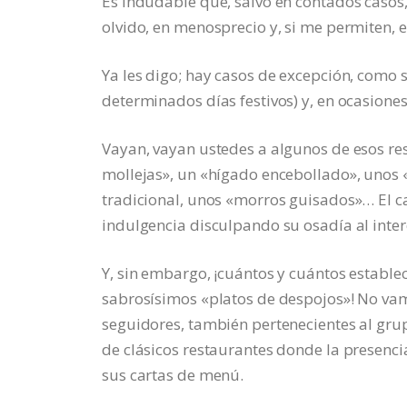
Es indudable que, salvo en contados casos,
olvido, en menosprecio y, si me permiten, e
Ya les digo; hay casos de excepción, como s
determinados días festivos) y, en ocasione
Vayan, vayan ustedes a algunos de esos res
mollejas», un «hígado encebollado», unos «
tradicional, unos «morros guisados»… El ca
indulgencia disculpando su osadía al inte
Y, sin embargo, ¡cuántos y cuántos establ
sabrosísimos «platos de despojos»! No va
seguidores, también pertenecientes al gru
de clásicos restaurantes donde la presenci
sus cartas de menú.