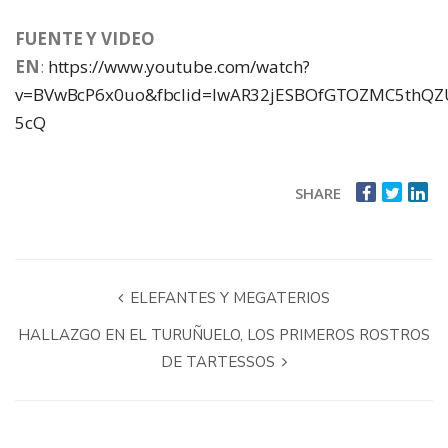
FUENTE Y VIDEO
EN
:
https://www.youtube.com/watch?
v=BVwBcP6x0uo&fbclid=IwAR32jESBOfGTOZMC5thQ
5cQ
SHARE
ELEFANTES Y MEGATERIOS
HALLAZGO EN EL TURUÑUELO, LOS PRIMEROS ROSTROS
DE TARTESSOS