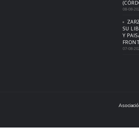
(CÓRD
08-08-20
ZAR
SU LI
Y PAI
FRONT
07-08-20
Asociació