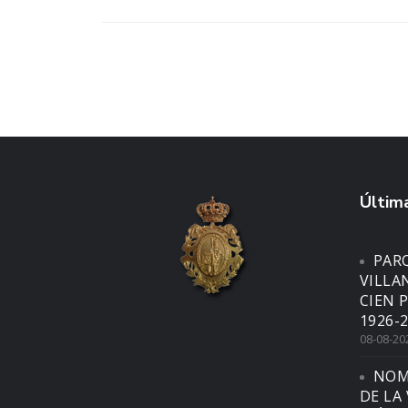
Última
PARQ
VILLA
CIEN 
1926-2
08-08-20
NOM
DE LA