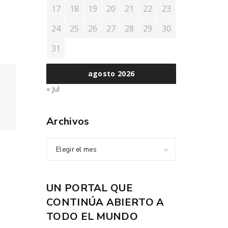
17
18
19
20
21
22
23
24
25
26
27
28
29
30
31
agosto 2026
« Jul
Archivos
Elegir el mes
UN PORTAL QUE
CONTINÚA ABIERTO A
TODO EL MUNDO