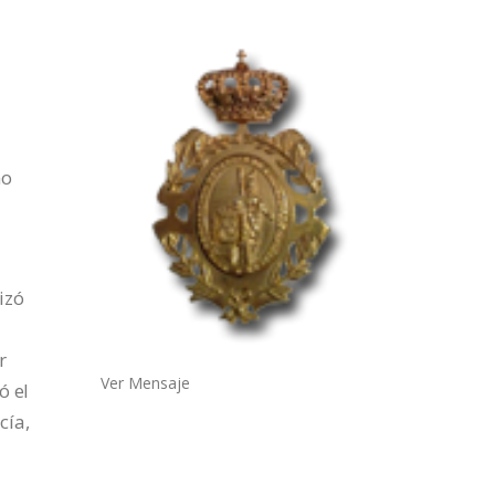
ño
izó
r
Ver Mensaje
ó el
cía,