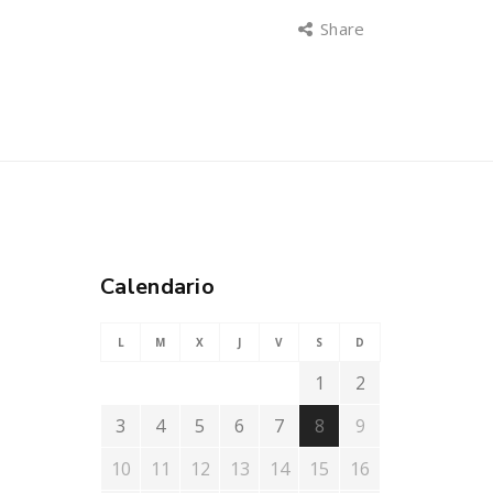
Share
Calendario
L
M
X
J
V
S
D
1
2
3
4
5
6
7
8
9
10
11
12
13
14
15
16