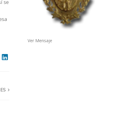
í se
esa
Ver Mensaje
RES