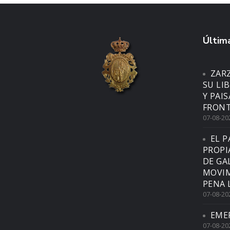
Última
ZAR
SU LI
Y PAI
FRONT
07-08-20
EL P
PROPI
DE GA
MOVIM
PENA 
07-08-20
EME
07-08-20