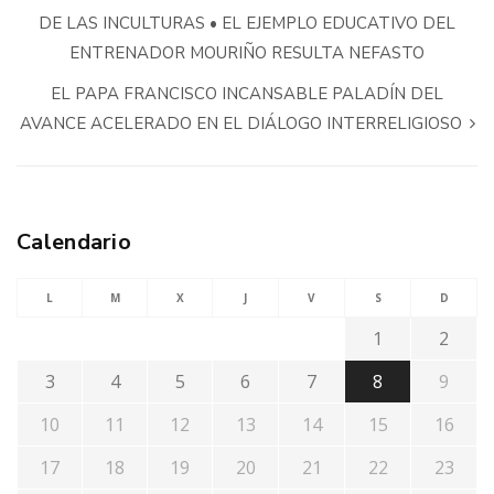
DE LAS INCULTURAS • EL EJEMPLO EDUCATIVO DEL
ENTRENADOR MOURIÑO RESULTA NEFASTO
EL PAPA FRANCISCO INCANSABLE PALADÍN DEL
AVANCE ACELERADO EN EL DIÁLOGO INTERRELIGIOSO
Calendario
L
M
X
J
V
S
D
1
2
3
4
5
6
7
8
9
10
11
12
13
14
15
16
17
18
19
20
21
22
23